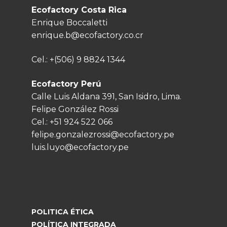
Ecofactory Costa Rica
Enrique Boccaletti
enrique.b@ecofactory.co.cr
Cel.:
+(506) 9 8824 1344
Ecofactory Perú
Calle Luis Aldana 391, San Isidro, Lima.
Felipe González Rossi
Cel.:
+51 924 522 066
felipe.gonzalezrossi@ecofactory.pe
luis.luyo@ecofactory.pe
POLITICA ÉTICA
POLÍTICA INTEGRADA