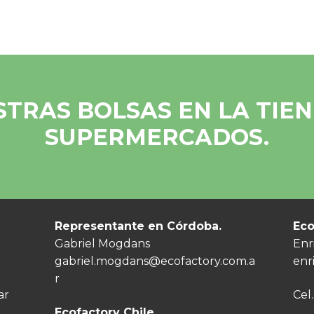
TRAS BOLSAS EN LA TIEND
SUPERMERCADOS.
Representante en Córdoba.
Eco
Gabriel Mogdans
Enr
gabriel.mogdans@ecofactory.com.a
enr
r
ar
Cel.
Ecofactory Chile