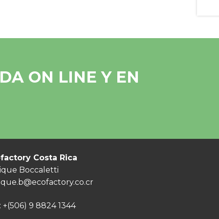
A ON LINE Y EN
factory Costa Rica
ique Boccaletti
ique.b@ecofactory.co.cr
:
+(506) 9 8824 1344