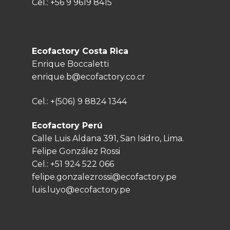
Cel.:
+56 9 9619 8415
Ecofactory Costa Rica
Enrique Boccaletti
enrique.b@ecofactory.co.cr
Cel.:
+(506) 9 8824 1344
Ecofactory Perú
Calle Luis Aldana 391, San Isidro, Lima.
Felipe González Rossi
Cel.:
+51 924 522 066
felipe.gonzalezrossi@ecofactory.pe
luis.luyo@ecofactory.pe