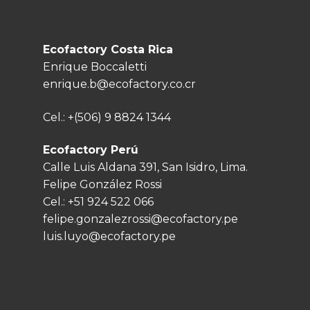
Ecofactory Costa Rica
Enrique Boccaletti
enrique.b@ecofactory.co.cr
Cel.:
+(506) 9 8824 1344
Ecofactory Perú
Calle Luis Aldana 391, San Isidro, Lima.
Felipe González Rossi
Cel.:
+51 924 522 066
felipe.gonzalezrossi@ecofactory.pe
luis.luyo@ecofactory.pe