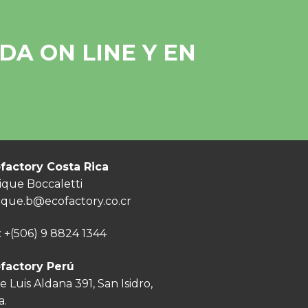
A ON LINE Y EN
factory Costa Rica
ique Boccaletti
ique.b@ecofactory.co.cr
:
+(506) 9 8824 1344
factory Perú
e Luis Aldana 391, San Isidro,
a.