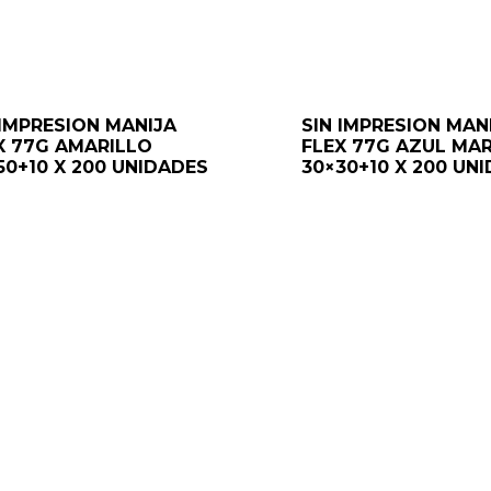
 IMPRESION MANIJA
SIN IMPRESION MAN
X 77G AMARILLO
FLEX 77G AZUL MA
50+10 X 200 UNIDADES
30×30+10 X 200 UN