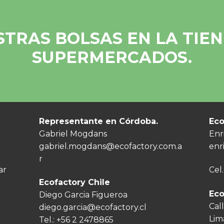
TRAS BOLSAS EN LA TIEND
SUPERMERCADOS.
Representante en Córdoba.
Eco
Gabriel Mogdans
Enr
gabriel.mogdans@ecofactory.com.a
enr
r
ar
Cel.
Ecofactory Chile
Eco
Diego Garcia Figueroa
Call
diego.garcia@ecofactory.cl
Lim
Tel.:
+56 2 2478865